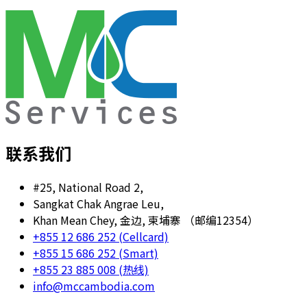
联系我们
#25, National Road 2,
Sangkat Chak Angrae Leu,
Khan Mean Chey, 金边, 柬埔寨 （邮编12354）
+855 12 686 252 (Cellcard)
+855 15 686 252 (Smart)
+855 23 885 008 (热线)
info@mccambodia.com