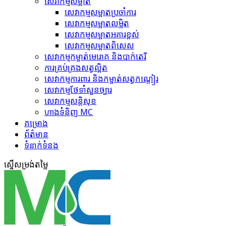
សេវាកម្មសម្អាត
សេវាកម្ម​សម្អាតប្រចាំការ
សេវាកម្ម​សម្អាត​លម្អិត
សេវាកម្ម​សម្អាត​អគារខ្ពស់
សេវាកម្ម​សម្អាត​ពិសេស
សេវាកម្ម​កម្ចាត់​មេរោគ និងបាក់តេរី
ការគ្រប់គ្រង​សត្វល្អិត​
សេវាកម្ម​ការពារ និងកម្ចាត់​សត្វកណ្តៀរ
សេវាកម្ម​ថែទាំ​សួនច្បារ
សេវាកម្ម​សន្តិសុខ
ហាង​ទំនិញ MC
គ​ម្រោ​ង
ព័ត៌មាន
ទំនាក់ទំនង
ស្នើ​សម្រង់​តម្លៃ