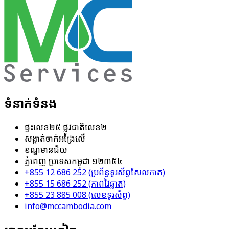
ទំនាក់ទំនង
ផ្ទះ​លេខ​២៥​ ផ្លូវ​ជាតិ​លេខ​២
សង្កាត់​ចាក់អង្រែលើ
ខណ្ឌ​មានជ័យ
ភ្នំពេញ ប្រទេសកម្ពុជា​ ១២៣៥៤
+855 12 686 252 (ប្រព័ន្ធ​ទូរស័ព្ទ​សែល​កាត)
+855 15 686 252 (ភាពវៃឆ្លាត)
+855 23 885 008 (លេខ​ទូរស័ព្ទ)
info@mccambodia.com