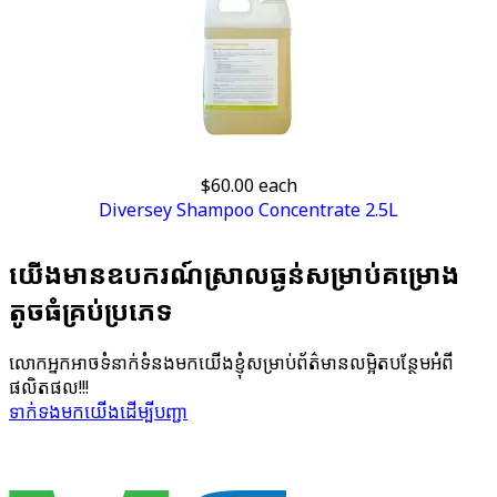
$60.00
each
Diversey Shampoo Concentrate 2.5L
យើង​មាន​ឧបករណ៍​ស្រាល​ធ្ងន់​សម្រាប់​គម្រោង​
តូច​ធំគ្រប់​ប្រភេទ
លោក​អ្នក​អាច​ទំនាក់​ទំនង​មក​យើង​ខ្ញុំ​សម្រាប់​ព័ត៌មាន​លម្អិត​បន្ថែម​អំពី​
ផលិតផល!!!
ទាក់ទង​មក​យើង​ដើម្បី​បញ្ជា​