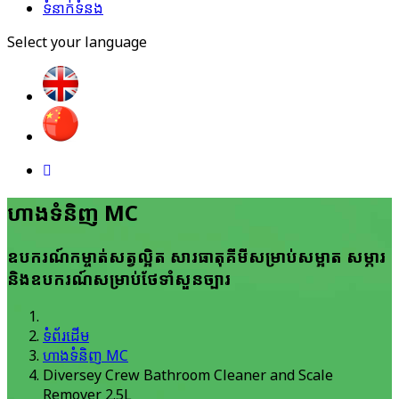
ទំនាក់ទំនង
Select your language
ហាង​ទំនិញ MC
ឧបករណ៍​កម្ចាត់​សត្វ​ល្អិត សារ​ធាតុ​គីមី​សម្រាប់​សម្អាត សម្ភារ
និង​ឧបករណ៍​សម្រាប់​ថែ​ទាំ​សួន​ច្បារ
ទំព័រដើម
ហាង​ទំនិញ MC
Diversey Crew Bathroom Cleaner and Scale
Remover 2.5L