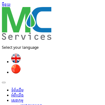
ម៉ឺនុយ​
Select your language
ទំព័រដើម
អំពីយើង
សេវាកម្ម