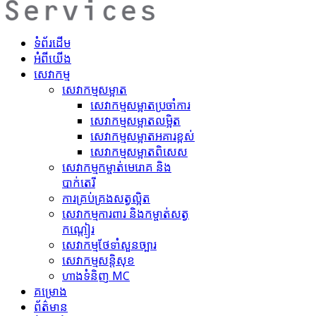
ទំព័រដើម
អំពីយើង
សេវាកម្ម
សេវាកម្មសម្អាត
សេវាកម្ម​សម្អាតប្រចាំការ
សេវាកម្ម​សម្អាត​លម្អិត
សេវាកម្ម​សម្អាត​អគារខ្ពស់
សេវាកម្ម​សម្អាត​ពិសេស
សេវាកម្ម​កម្ចាត់​មេរោគ និង
បាក់តេរី
ការគ្រប់គ្រង​សត្វល្អិត​
សេវាកម្ម​ការពារ និងកម្ចាត់​សត្វ
កណ្តៀរ
សេវាកម្ម​ថែទាំ​សួនច្បារ
សេវាកម្ម​សន្តិសុខ
ហាង​ទំនិញ MC
គ​ម្រោ​ង
ព័ត៌មាន